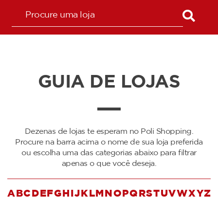
GUIA DE LOJAS
Dezenas de lojas te esperam no Poli Shopping.
Procure na barra acima o nome de sua loja preferida
ou escolha uma das categorias abaixo para filtrar
apenas o que você deseja.
A
B
C
D
E
F
G
H
I
J
K
L
M
N
O
P
Q
R
S
T
U
V
W
X
Y
Z