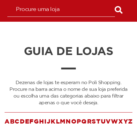
GUIA DE LOJAS
Dezenas de lojas te esperam no Poli Shopping.
Procure na barra acima o nome de sua loja preferida
ou escolha uma das categorias abaixo para filtrar
apenas o que você deseja.
A
B
C
D
E
F
G
H
I
J
K
L
M
N
O
P
Q
R
S
T
U
V
W
X
Y
Z