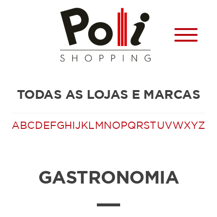
TODAS AS LOJAS E MARCAS
A
B
C
D
E
F
G
H
I
J
K
L
M
N
O
P
Q
R
S
T
U
V
W
X
Y
Z
GASTRONOMIA