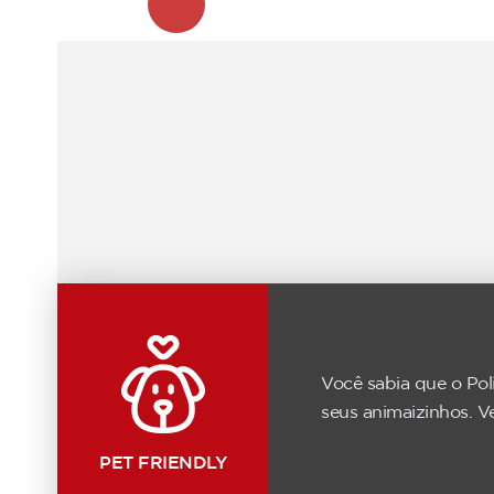
Você sabia que o Pol
seus animaizinhos. V
PET FRIENDLY