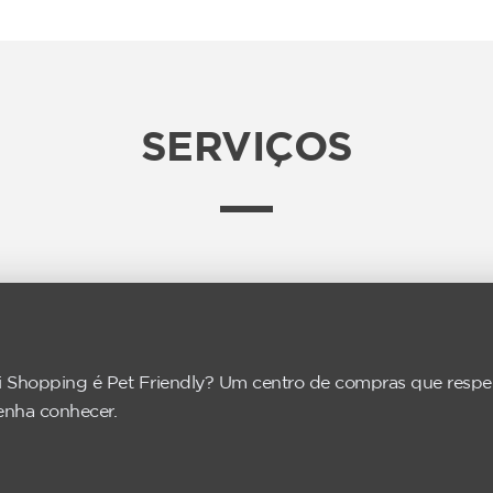
SERVIÇOS
i Shopping é Pet Friendly? Um centro de compras que respeit
enha conhecer.