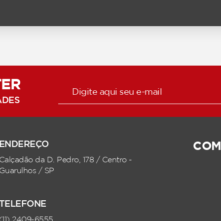
TER
ADES
ENDEREÇO
COM
Calçadão da D. Pedro, 178 / Centro -
Guarulhos / SP
TELEFONE
(11) 2409-6555