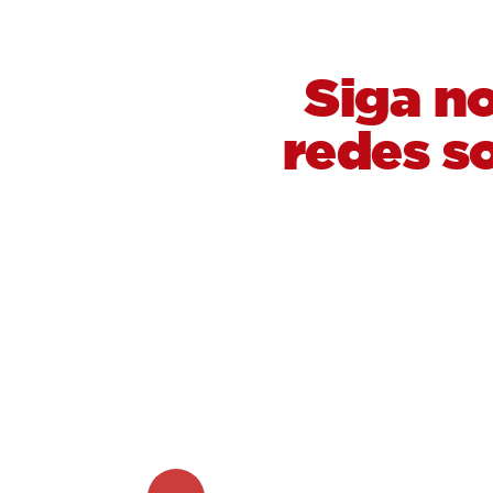
Siga n
redes so